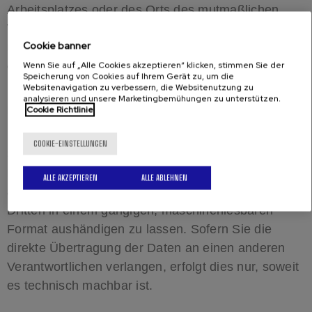
Arbeitsplatzes oder des Orts des mutmaßlichen
Verstoßes zu. Das Beschwerderecht besteht
Cookie banner
unbeschadet anderweitiger verwaltungsrechtlicher
oder gerichtlicher Rechtsbehelfe.
Wenn Sie auf „Alle Cookies akzeptieren“ klicken, stimmen Sie der
Speicherung von Cookies auf Ihrem Gerät zu, um die
Websitenavigation zu verbessern, die Websitenutzung zu
analysieren und unsere Marketingbemühungen zu unterstützen.
RECHT AUF DATENÜBERTRAGBARKEIT
Cookie Richtlinie
COOKIE-EINSTELLUNGEN
Sie haben das Recht, Daten, die wir auf Grundlage
Ihrer Einwilligung oder in Erfüllung eines Vertrags
ALLE AKZEPTIEREN
ALLE ABLEHNEN
automatisiert verarbeiten, an sich oder an einen
Dritten in einem gängigen, maschinenlesbaren
Format aushändigen zu lassen. Sofern Sie die
direkte Übertragung der Daten an einen anderen
Verantwortlichen verlangen, erfolgt dies nur, soweit
es technisch machbar ist.