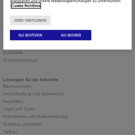
analysieren und unsere Marketingbemühungen zu unterstützen.
Schweiskantenfräsen
Cookie Richtlinie
standard Schweisskantenfräsen
einstellbare Schweisskantenfräsen
COOKIE-EINSTELLUNGEN
Schweisskantenfräsen für Überkopfanwendung
große Blechstärken
ALLE AKZEPTIEREN
ALLE ABLEHNEN
Ersatzteile
Ersatzteile
Schneidwerkzeug
Lösungen für die Industrie
Baumaschinen
Instandhaltung und Schweissen
Kesselbau
Lager und Tanks
Petrochemie und Nuklearindustrie
Schiffbau und Militär
Tiefbau