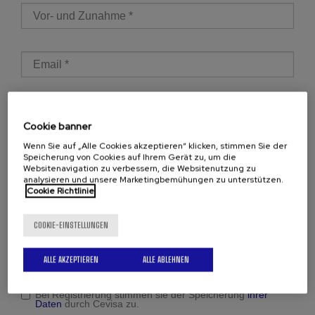
Vor- und Zunahme
*
E-mail
*
Telefon
*
Cookie banner
Wenn Sie auf „Alle Cookies akzeptieren“ klicken, stimmen Sie der
Land
Speicherung von Cookies auf Ihrem Gerät zu, um die
*
Websitenavigation zu verbessern, die Websitenutzung zu
analysieren und unsere Marketingbemühungen zu unterstützen.
Cookie Richtlinie
Comentario
*
COOKIE-EINSTELLUNGEN
ALLE AKZEPTIEREN
ALLE ABLEHNEN
Acepto
*
Bei Registrierung stimmen sie der Speicherung
ihrer
Daten
durch Cevisa zu.