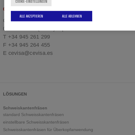
COOKIE-EINSTELLUNGEN
CEVISA
ALLE AKZEPTIEREN
ALLE ABLEHNEN
Concejo, 8. Pol. Ind. Betoño
01013 Vitoria (Álava). Spanien
T +34 945 261 299
F +34 945 264 455
E cevisa@cevisa.es
LÖSUNGEN
Schweiskantenfräsen
standard Schweisskantenfräsen
einstellbare Schweisskantenfräsen
Schweisskantenfräsen für Überkopfanwendung