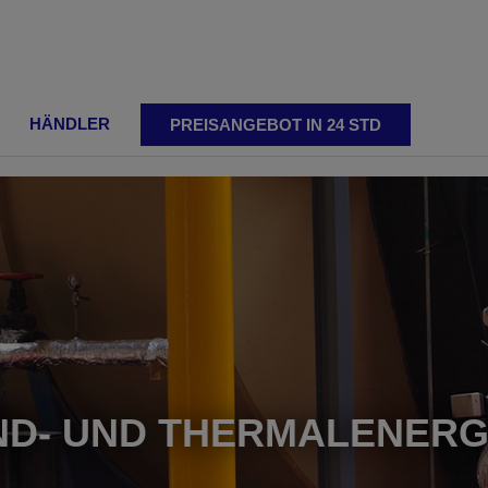
HÄNDLER
PREISANGEBOT IN 24 STD
Einstellbare
Reversibl
ND- UND THERMALENERG
nformer
Schweisskantenformer
Schweissk