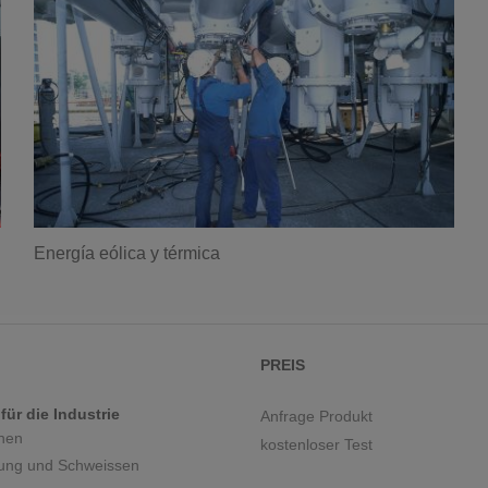
Energía eólica y térmica
PREIS
ür die Industrie
Anfrage Produkt
nen
kostenloser Test
tung und Schweissen