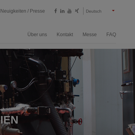
Castellano
English
Français
Neuigkeiten / Presse
Deutsch
Über uns
Kontakt
Messe
FAQ
Fräsprozess
e
Schweisskantenfräse
IEN
antenformer