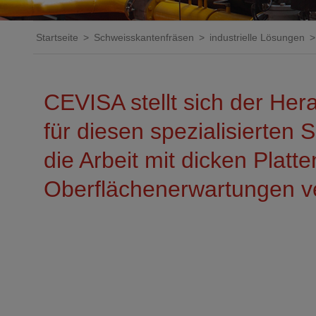
Ersatzteile
ERSATZTEILE
Anfrage Produk
Ersatzteile
Startseite
Schweisskantenfräsen
industrielle Lösungen
You are here
CEVISA stellt sich der Her
für diesen spezialisierten S
die Arbeit mit dicken Plat
Oberflächenerwartungen v