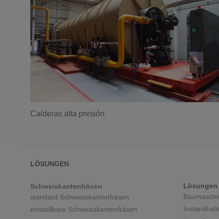
Calderas alta presión
LÖSUNGEN
Lösungen f
Schweiskantenfräsen
Baumaschi
standard Schweisskantenfräsen
Instandhal
einstellbare Schweisskantenfräsen