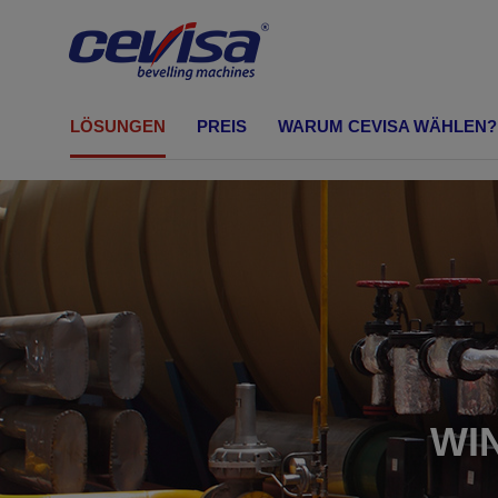
CEVISA Schweisskantenfräsen
LÖSUNGEN
PREIS
WARUM CEVISA WÄHLEN?
ANFASMASCHINE
Abschären
Konfiguration Maschine
industrielle Lösungen
Standard
WI
Schweisskante