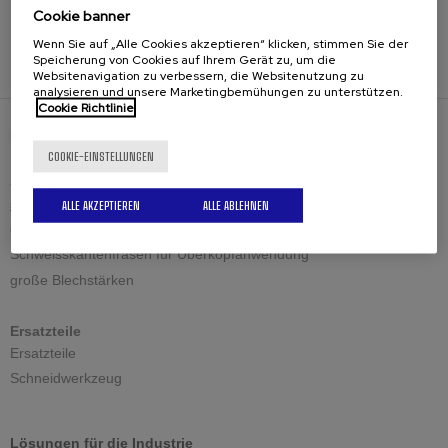
Cookie banner
Wenn Sie auf „Alle Cookies akzeptieren“ klicken, stimmen Sie der
Speicherung von Cookies auf Ihrem Gerät zu, um die
Websitenavigation zu verbessern, die Websitenutzung zu
analysieren und unsere Marketingbemühungen zu unterstützen.
Cookie Richtlinie
LÖSUNGEN
COOKIE-EINSTELLUNGEN
Schweiskantenfräsen
standard Schweisskantenfräsen
ALLE AKZEPTIEREN
ALLE ABLEHNEN
einstellbare Schweisskantenfräsen
Schweisskantenfräsen für Überkopfanwendung
große Blechstärken
Ersatzteile
Ersatzteile
Schneidwerkzeug
Lösungen für die Industrie