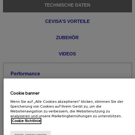
TECHNISCHE DATEN
CEVISA’S VORTEILE
ZUBEHÖR
VIDEOS
Performance
Fasengeschwindigkeit: 2,6 m / min
Maximale Abschrägung in einem Lauf: 12 mm *
Cookie banner
Maximale Abschrägung in mehreren Läufen
Wenn Sie auf „Alle Cookies akzeptieren“ klicken, stimmen Sie der
empfohlen: 17 mm *
Speicherung von Cookies auf Ihrem Gerät zu, um die
Websitenavigation zu verbessern, die Websitenutzung zu
Maximale empfohlene Dicke: Platten und Rohre
analysieren und unsere Marketingbemühungen zu unterstützen.
Cookie Richtlinie
bis 20 mm
Nenndicke: Platten und Rohre von 6 mm bis 40