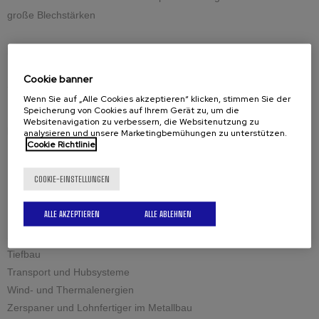
große Blechstärken
Ersatzteile
Ersatzteile
Cookie banner
Schneidwerkzeug
Wenn Sie auf „Alle Cookies akzeptieren“ klicken, stimmen Sie der
Speicherung von Cookies auf Ihrem Gerät zu, um die
Websitenavigation zu verbessern, die Websitenutzung zu
Lösungen für die Industrie
analysieren und unsere Marketingbemühungen zu unterstützen.
Cookie Richtlinie
Baumaschinen
Instandhaltung und Schweissen
COOKIE-EINSTELLUNGEN
Kesselbau
Lager und Tanks
ALLE AKZEPTIEREN
ALLE ABLEHNEN
Petrochemie und Nuklearindustrie
Schiffbau und Militär
Tiefbau
Transport und Hubsysteme
Wind- und Thermalenergien
Zerspaner und Lohnfertiger im Metallbau