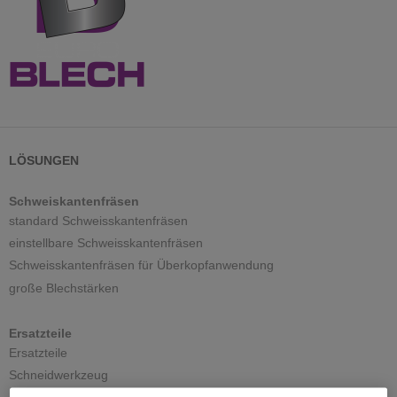
LÖSUNGEN
Schweiskantenfräsen
standard Schweisskantenfräsen
einstellbare Schweisskantenfräsen
Schweisskantenfräsen für Überkopfanwendung
große Blechstärken
Ersatzteile
Ersatzteile
Schneidwerkzeug