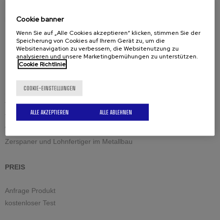
Cookie banner
Lösungen für die Industrie
Baumaschinen
Wenn Sie auf „Alle Cookies akzeptieren“ klicken, stimmen Sie der
Speicherung von Cookies auf Ihrem Gerät zu, um die
Instandhaltung und Schweissen
Websitenavigation zu verbessern, die Websitenutzung zu
Kesselbau
analysieren und unsere Marketingbemühungen zu unterstützen.
Cookie Richtlinie
Lager und Tanks
Petrochemie und Nuklearindustrie
COOKIE-EINSTELLUNGEN
Schiffbau und Militär
Tiefbau
ALLE AKZEPTIEREN
ALLE ABLEHNEN
Transport und Hubsysteme
Wind- und Thermalenergien
Zerspaner und Lohnfertiger im Metallbau
PREIS
Anfrage Produkt
kostenloser Test